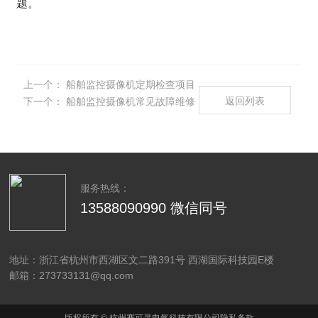
题。
上一个：
船舶监控摄像机定期检查项目
返回列表
下一个：
船舶监控摄像机常见故障维修
服务热线：
13588090990 微信同号
地址：浙江省杭州市西湖区文二路391号 西湖国际科技园E楼
邮箱：273733131@qq.com
版权所有 © 杭州赛可灵电气科技有限公司隐私条款