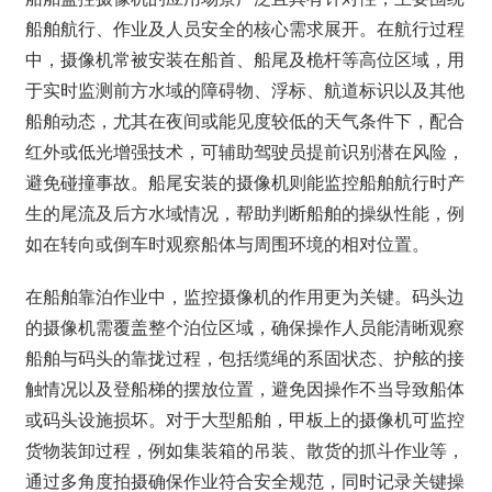
船舶航行、作业及人员安全的核心需求展开。在航行过程
中，摄像机常被安装在船首、船尾及桅杆等高位区域，用
于实时监测前方水域的障碍物、浮标、航道标识以及其他
船舶动态，尤其在夜间或能见度较低的天气条件下，配合
红外或低光增强技术，可辅助驾驶员提前识别潜在风险，
避免碰撞事故。船尾安装的摄像机则能监控船舶航行时产
生的尾流及后方水域情况，帮助判断船舶的操纵性能，例
如在转向或倒车时观察船体与周围环境的相对位置。
在船舶靠泊作业中，监控摄像机的作用更为关键。码头边
的摄像机需覆盖整个泊位区域，确保操作人员能清晰观察
船舶与码头的靠拢过程，包括缆绳的系固状态、护舷的接
触情况以及登船梯的摆放位置，避免因操作不当导致船体
或码头设施损坏。对于大型船舶，甲板上的摄像机可监控
货物装卸过程，例如集装箱的吊装、散货的抓斗作业等，
通过多角度拍摄确保作业符合安全规范，同时记录关键操